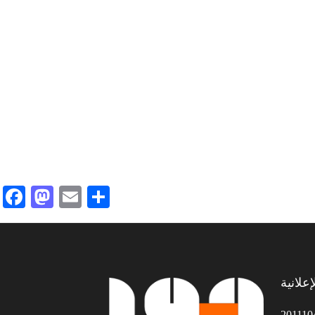
Facebook
Mastodon
Email
Share
علانية
201110