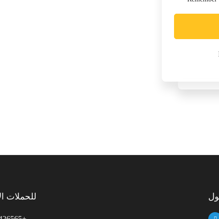
للحملات الإ
426565+