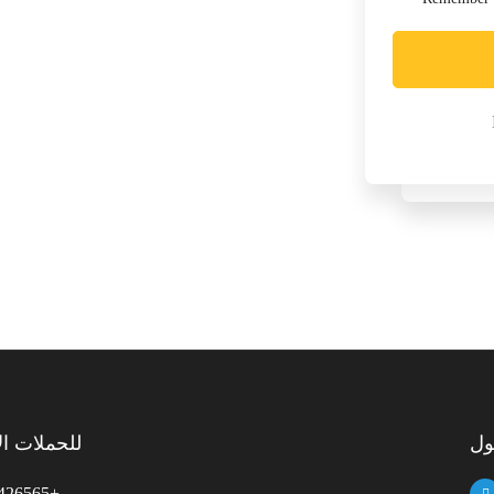
للحملات الإ
426565+