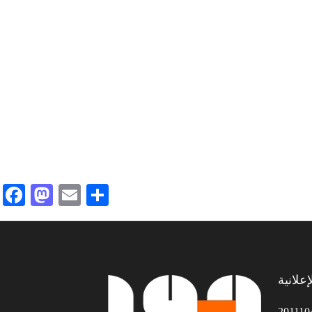
Facebook
Mastodon
Email
Share
علانية
201110