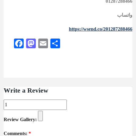
01287288466
واتساب
https://wsend.co/201287288466
Facebook
Mastodon
Email
Share
Write a Review
Review Gallery:
Comments:
*