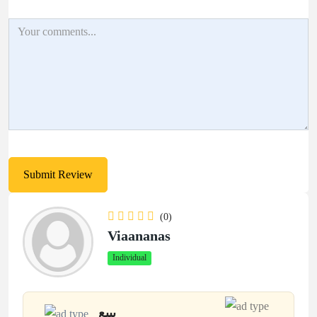
(0)
Viaananas
Individual
يبيع